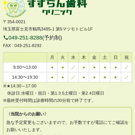
〒354-0021
埼玉県富士見市鶴馬3485-1 第5マツモトビル1F
049-251-8288
(予約制)
FAX : 049-251-8292
月
火
水
木
金
土
日
祝
9:00〜13:00
●
●
／
●
●
●
●
／
14:30〜19:30
●
●
／
●
●
★
★
／
★14:30～17:00
休診日:水曜日・祝日・第1.3.5土曜日・第2.4日曜日
最終受付時間は診療時間の30分前で終了です。
〈当院からのお願い〉
急な予定変更もございますので、お手数ですが電話にてご確認を
お願いいたします。